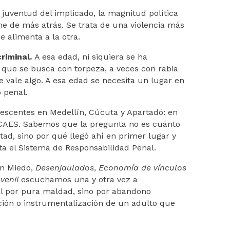
 juventud del implicado, la magnitud política
ene de más atrás. Se trata de una violencia más
e alimenta a la otra.
criminal.
A esa edad, ni siquiera se ha
 que se busca con torpeza, a veces con rabia
e vale algo. A esa edad se necesita un lugar en
 penal.
escentes en Medellín, Cúcuta y Apartadó: en
 y CAES. Sabemos que la pregunta no es cuánto
tad, sino por qué llegó ahí en primer lugar y
ata el Sistema de Responsabilidad Penal.
in Miedo,
Desenjaulados
,
Economía de vínculos
uvenil
escuchamos una y otra vez a
al por pura maldad, sino por abandono
ción o instrumentalización de un adulto que