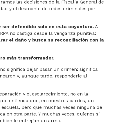
ramos las decisiones de la Fiscalía General de
rdad y el desmonte de redes criminales por
 ser defendido solo en esta coyuntura.
A
SRPA no castiga desde la venganza punitiva:
arar el daño y busca su reconciliación con la
ero más transformador.
no significa dejar pasar un crimen: significa
anearon y, aunque tarde, responderle al
eparación y el esclarecimiento, no en la
 que entienda que, en nuestros barrios, un
la escuela, pero que muchas veces ninguna de
sca en otra parte. Y muchas veces, quienes sí
mbién le entregan un arma.