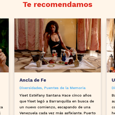
Te recomendamos
Ancla de Fe
U
Diversidades
,
Puentes de la Memoria
D
Yiset Estéfany Santana Hace cinco años
B
que Yiset legó a Barranquilla en busca de
a
ca
un nuevo comienzo, escapando de una
c
l
Venezuela cada vez más asfixiante. Puerto
h