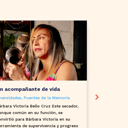
n acompañante de vida
La Manilla 
familiar
iversidades
,
Puentes de la Memoria
Juventudes
,
P
árbara Victoria Bello Cruz Este secador,
Gleivi Álvarez
unque común en su función, se
Divianny, quie
onvirtió para Bárbara Victoria en su
esa exposició
erramienta de supervivencia y progreso