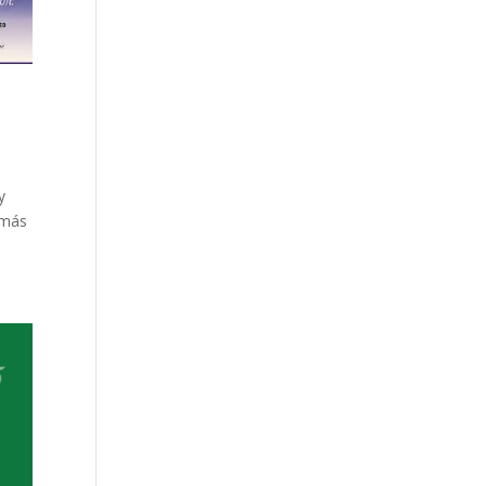
y
 más